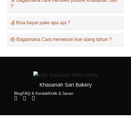
🛒 Bagaimana cara membeli produk Khasanah Sari
?
💰 Bisa bayar pake apa aja ?
🎂 Bagaimana Cara memesan kue ulang tahun ?
Khasanah Sari Bakery
Blog
FAQ & Kontak
Kritik & Saran