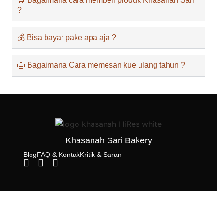
🛒 Bagaimana cara membeli produk Khasanah Sari
?
💰 Bisa bayar pake apa aja ?
🎂 Bagaimana Cara memesan kue ulang tahun ?
Khasanah Sari Bakery
Blog
FAQ & Kontak
Kritik & Saran