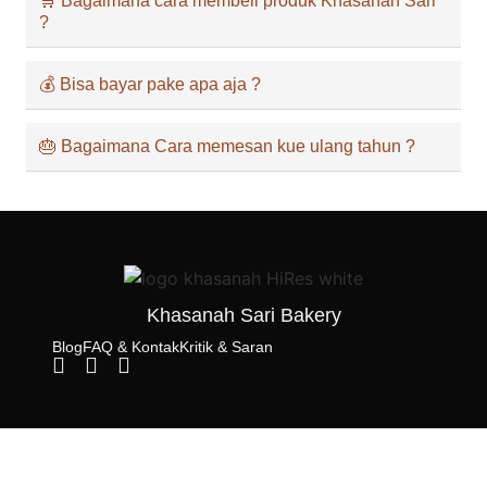
🛒 Bagaimana cara membeli produk Khasanah Sari
?
💰 Bisa bayar pake apa aja ?
🎂 Bagaimana Cara memesan kue ulang tahun ?
Khasanah Sari Bakery
Blog
FAQ & Kontak
Kritik & Saran